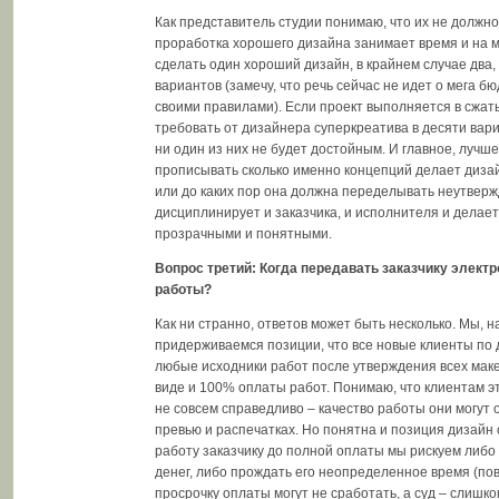
Как представитель студии понимаю, что их не должно
проработка хорошего дизайна занимает время и на м
сделать один хороший дизайн, в крайнем случае два,
вариантов (замечу, что речь сейчас не идет о мега б
своими правилами). Если проект выполняется в сжат
требовать от дизайнера суперкреатива в десяти вари
ни один из них не будет достойным. И главное, лучше
прописывать сколько именно концепций делает дизайн
или до каких пор она должна переделывать неутвер
дисциплинирует и заказчика, и исполнителя и делае
прозрачными и понятными.
Вопрос третий: Когда передавать заказчику элект
работы?
Как ни странно, ответов может быть несколько. Мы, 
придерживаемся позиции, что все новые клиенты по 
любые исходники работ после утверждения всех мак
виде и 100% оплаты работ. Понимаю, что клиентам э
не совсем справедливо – качество работы они могут 
превью и распечатках. Но понятна и позиция дизайн 
работу заказчику до полной оплаты мы рискуем либо 
денег, либо прождать его неопределенное время (по
просрочку оплаты могут не сработать, а суд – слишко