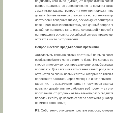
по дизайну чего-либо. Думаю, что в проектах на сотн
вопрос поднимается однозначно, но на средних зака
заказчик не задавал вопрос – а кому принадлежат п
дизайн. Более менее он становится естественным п
логотипов и товарных знаков, поскольку их регистра
потенциальных клиентов к тому, что данный вопрос вк
дизайном например каталогов, календарей и прочей
полиграфии в условиях российской ситемы правосуди
остается чисто риторическим.
Вопрос шестой: Предъявление претензий.
Хотелось бы конечно, чтобы претензий не было вовсе
особых проблем у меня с этим не было. Но договор с
сторон и потому вопрос предъявления жалобы желат
прописать. Для заказчика это станет своего рода гара
останется со своим новым сайтом, который по какой-
перестанет работать через месяц. Но и исполнитель
гарантии, что заказчик не придет к нему через два год
нравится дизайн или не работает веб проект – за эт
произвойти что угодно – от банального разгильдяйст
паролей к сайту до взлома сервера заказчика (к кот
не имеет отношения).
P.S.
Собственно это самые простые вопросы, которы