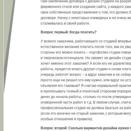
При заключении договора с дизайн студией на разра
фирменного стиля или создание сайта, у каждого зак
свои собственные представления о том, что должно 
договоре. Начну с некоторых очевидных и не очень м
сталкивалась в своей работе.
Вопрос первый: Когда платить?
У всякого заказчика, работающего со студией впервы
естественное желание платить после того, как он уви
стороны его можно понять – портфолио студии говори
и творческом потенциале. Но сможет ли дизайн студи
хочет именно этот заказчик? А если его не удовлетв
работы, придется искать другую студию и снова плат
очередь заботит вопрос – а вдруг заказчик и не соби
просто еще не решил что ему нужно, или вдруг он ус
объявляя его таковым? Я считаю нормальной практик
и прописывать точный и понятный сторонам порядок 
денег до начала работы, столько-то после утвержде
оговоренной части работ и т.д. В любом случае, счита
профессиональная студия не должна браться за раб
(если это конечно не старый заказчик, с которым мог
особые отношения и правила).
Вопрос второй: Сколько вариантов дизайна нужно