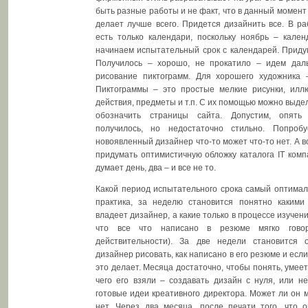
быть разные работы и не факт, что в данный момент 
делает лучше всего. Придется дизайнить все. В раб
есть только календари, поскольку ноябрь – кален
начинаем испытательный срок с календарей. Приду
Получилось – хорошо, не прокатило – идем дал
рисование пиктограмм. Для хорошего художника 
Пиктограммы – это простые мелкие рисунки, илл
действия, предметы и т.п. С их помощью можно выде
обозначить страницы сайта. Допустим, опять
получилось, но недостаточно стильно. Попроб
новоявленный дизайнер что-то может что-то нет. А в
придумать оптимистичную обложку каталога IT ком
думает день, два – и все не то.
Какой период испытательного срока самый оптимал
практика, за неделю становится понятно каким
владеет дизайнер, а какие только в процессе изучени
что все что написано в резюме мягко говор
действительности). За две недели становится 
дизайнер рисовать, как написано в его резюме и если
это делает. Месяца достаточно, чтобы понять, умеет
чего его взяли – создавать дизайн с нуля, или н
готовые идеи креативного директора. Может ли он 
нет. Через два месяца, после печати того, что о