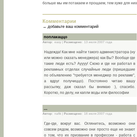
больше мы им потакаем и прощаем, тем хуже для них
Комментарии
→
добавьте ваш комментарий
поплакаццо
Автор:
easy |
Размещено:
13 июля 2007 года
Надежда! Как мне найти такого администратора (ну
или можно сказать менеджера) как Вы? Вообще где
такие люди есть? Ауууу! Скоко и где ни работал в
рекламных отделах случайные люди (пришедшие
по объявлению "требуется менеджер по рекламе",
а вдруг получиццо). Постоянно читаю вашу
рассылку, даж сказал бы внимаю :), спасибо.
Коротко, по делу, ни капли воды или философии
...
Автор:
nafik |
Размещено:
16 июля 2007 года
Где-где, вокруг вас. Оглянитесь, возможно они
совсем рядом, возможно они просто еще не знают
о том, что их призвание в профессии - работа с