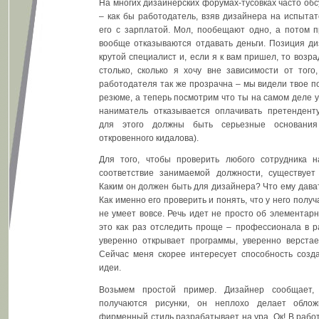
На многих дизайнерских форумах-тусовках часто об
– как бы работодатель, взяв дизайнера на испытат
его с зарплатой. Мол, пообещают одно, а потом п
вообще отказываются отдавать деньги. Позиция ди
крутой специалист и, если я к вам пришел, то возр
столько, сколько я хочу вне зависимости от того
работодателя так же прозрачна – мы видели твое п
резюме, а теперь посмотрим что ты на самом деле у
наниматель отказывается оплачивать претендент
для этого должны быть серьезные основания
откровенного кидалова).
Для того, чтобы проверить любого сотрудника 
соответствие занимаемой должности, существует
Каким он должен быть для дизайнера? Что ему дават
Как именно его проверить и понять, что у него получ
не умеет вовсе. Речь идет не просто об элементар
это как раз отследить проще – профессионала в р
уверенно открывает программы, уверенно верстает
Сейчас меня скорее интересует способность созда
идеи.
Возьмем простой пример. Дизайнер сообщает,
получаются рисунки, он неплохо делает облож
фирменный стиль разрабатывает на ура. Ок! В работ