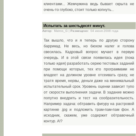
клиентами... Жемчужина ведь бывает скрыта не
очень-то глубоко, стоит только копнуть...
Испытать за шестьдесят минут.
Автор:
Matros_G |
Размещено:
04 июня 2008 года
Так вышло, что и я теперь по другую сторону
баррикад. Не весь, но бюхом налег и голова
свесилась. Кадровый вопрос мучает в первую
очередь. И в этой связи появилась идея (пока
только идея) разработать серию тестовых заданий
при помощи которых, тех кто программами не
владеет на должном уровне отсеивать сразу, не
тратя время, нервы, деньги даже на минимальный
испытательный срок. Уровень оценки зависит тупо
от скорости выполнения задачи. В задание можно
попутно внедрить и тест на сообразительность.
Например задача: обтравить фигуру на растровой
картинке .jpg и подложить трам-пам-пам фон. А
исходник, скажем, уже содержит обтравочный
контур. А!?