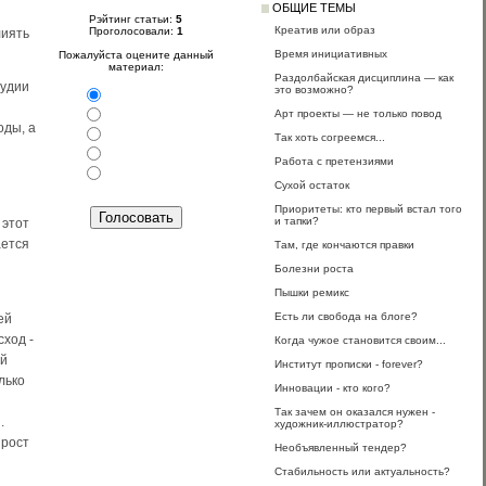
ОБЩИЕ ТЕМЫ
Рэйтинг статьи:
5
Креатив или образ
Проголосовали:
1
лиять
Время инициативных
Пожалуйста оцените данный
материал:
Раздолбайская дисциплина — как
тудии
это возможно?
Арт проекты — не только повод
оды, а
Так хоть согреемся...
Работа с претензиями
Сухой остаток
Приоритеты: кто первый встал того
и тапки?
 этот
ается
Там, где кончаются правки
Болезни роста
Пышки ремикс
Есть ли свобода на блоге?
ей
сход -
Когда чужое становится своим...
ой
Институт прописки - forever?
лько
Инновации - кто кого?
Так зачем он оказался нужен -
.
художник-иллюстратор?
 рост
Необъявленный тендер?
Стабильность или актуальность?