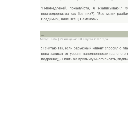
"П-помедленей, пожалуйста, я з-записываю!..
постмодернизма как без них?): "Все мозги разбил
Владимир [Наше Всё II] Семенович.
...
Автор:
nafik |
Размещено:
08 августа 2007 года
Я считаю так, если серьезный клиент спросил о гла
цена зависит от уровня наполненности граненого 
подробно))). Опять же привычку много писать, видимо