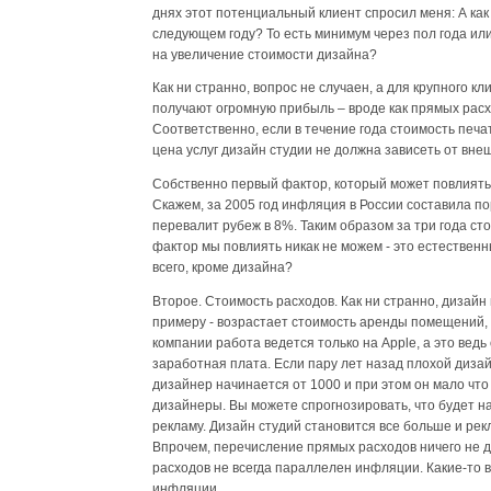
днях этот потенциальный клиент спросил меня: А как 
следующем году? То есть минимум через пол года или
на увеличение стоимости дизайна?
Как ни странно, вопрос не случаен, а для крупного к
получают огромную прибыль – вроде как прямых расход
Соответственно, если в течение года стоимость печат
цена услуг дизайн студии не должна зависеть от вне
Собственно первый фактор, который может повлиять 
Скажем, за 2005 год инфляция в России составила пор
перевалит рубеж в 8%. Таким образом за три года ст
фактор мы повлиять никак не можем - это естественн
всего, кроме дизайна?
Второе. Стоимость расходов. Как ни странно, дизайн 
примеру - возрастает стоимость аренды помещений, 
компании работа ведется только на Apple, а это ведь
заработная плата. Если пару лет назад плохой дизай
дизайнер начинается от 1000 и при этом он мало что 
дизайнеры. Вы можете спрогнозировать, что будет на
рекламу. Дизайн студий становится все больше и р
Впрочем, перечисление прямых расходов ничего не дас
расходов не всегда параллелен инфляции. Какие-то в
инфляции.