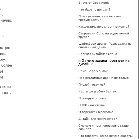
Вирус от Deep Apple
р
Что будет с ценами?
 с
Преступление: наказать или
предупредить?
онечно,
Как достичь лояльности клиента?
Сыграть ли Соло на водосточной
или
трубе?
е
Шафтсбери-авеню. Распродажа по
сниженным ценам.
ос цен
типа
Великая Китайская Стена
огут
От чего зависит рост цен на
дизайн?
е более
Роман с регионами.
ше.
ые.
Про рекламные идеи и не только...
Плохой поступок?
вается
Черти шо и сбоку бантик
ыпасть
Планируем отпуск
СССР - как стиль?
О перекосах в рекламе
Дизайн для конкурентов?
Сможем ли мы переварить стадо
слонов?
Что говорить, когда нечего сказать?