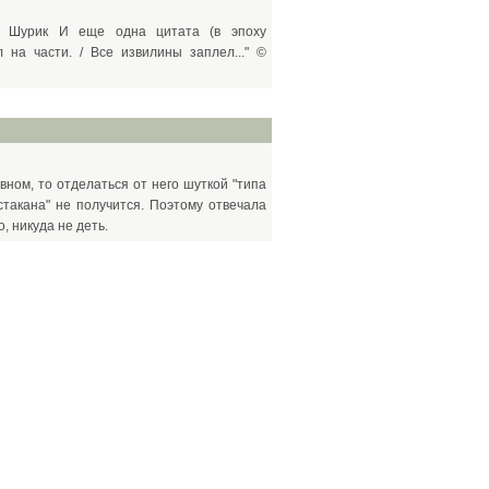
" © Шурик И еще одна цитата (в эпоху
 на части. / Все извилины заплел..." ©
вном, то отделаться от него шуткой "типа
стакана" не получится. Поэтому отвечала
, никуда не деть.