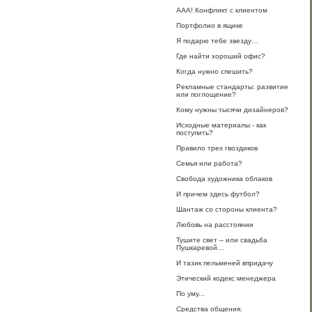
ААА! Конфликт с клиентом
Портфолио в ящике
Я подарю тебе звезду…
Где найти хороший офис?
Когда нужно спешить?
Рекламные стандарты: развитие
или поглощение?
Кому нужны тысячи дизайнеров?
Исходные материалы - как
поступить?
Правило трех гвоздиков
Семья или работа?
Свобода художника облаков
И причем здесь футбол?
Шантаж со стороны клиента?
Любовь на расстоянии
Тушите свет – или свадьба
Пушкаревой…
И тазик пельменей впридачу
Этический кодекс менеджера
По уму...
Средства общения.