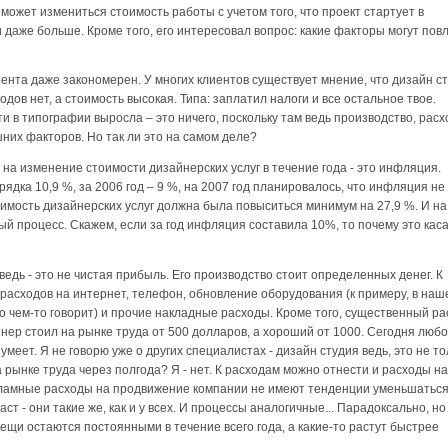
может измениться стоимость работы с учетом того, что проект стартует в
 даже больше. Кроме того, его интересовал вопрос: какие факторы могут пов
лиента даже закономерен. У многих клиентов существует мнение, что дизайн с
ов нет, а стоимость высокая. Типа: заплатил налоги и все остальное твое.
и в типографии выросла – это ничего, поскольку там ведь производство, расх
шних факторов. Но так ли это на самом деле?
на изменение стоимости дизайнерских услуг в течение года - это инфляция.
ядка 10,9 %, за 2006 год – 9 %, на 2007 год планировалось, что инфляция не
оимость дизайнерских услуг должна была повыситься минимум на 27,9 %. И на
ый процесс. Скажем, если за год инфляция составила 10%, то почему это кас
ведь - это не чистая прибыль. Его производство стоит определенных денег. К
расходов на интернет, телефон, обновление оборудования (к примеру, в наш
 о чем-то говорит) и прочие накладные расходы. Кроме того, существенный ра
нер стоил на рынке труда от 500 долларов, а хороший от 1000. Сегодня люб
умеет. Я не говорю уже о других специалистах - дизайн студия ведь, это не то
 рынке труда через полгода? Я - нет. К расходам можно отнести и расходы на
екламные расходы на продвижение компании не имеют тенденции уменьшаться
т - они такие же, как и у всех. И процессы аналогичные... Парадоксально, но
ещи остаются постоянными в течение всего года, а какие-то растут быстрее