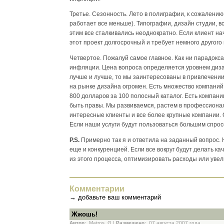
Третье. Сезонность. Лето в полиграфии, к сожалению
работает все меньше). Типографии, дизайн студии, в
этим все сталкивались неоднократно. Если клиент нач
этот проект долгосрочный и требует немного другого 
Четвертое. Пожалуй самое главное. Как ни парадокса
инфляции. Цена вопроса определяется уровнем дизай
лучше и лучше, то мы заинтересованы в привлечении 
на рынке дизайна огромен. Есть множество компаний
800 долларов за 100 полосный каталог. Есть компани
быть правы. Мы развиваемся, растем в профессионал
интересные клиенты и все более крупные компании. 
Если наши услуги будут пользоваться большим спросо
P.S.
Примерно так я и ответила на заданный вопрос. 
еще и конкуренцией. Если все вокруг будут делать ка
из этого процесса, оптимизировать расходы или ув
Комментарии
→
добавьте ваш комментарий
Жжошь!
Автор:
Matros_G |
Размещено:
07 августа 2007 года