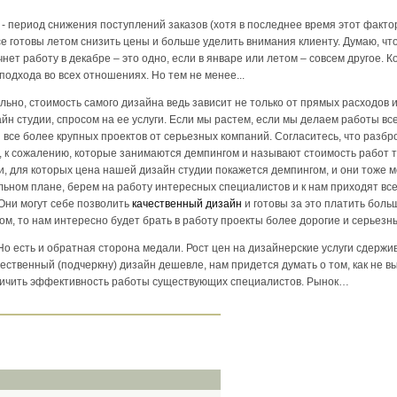
 - период снижения поступлений заказов (хотя в последнее время этот факто
се готовы летом снизить цены и больше уделить внимания клиенту. Думаю, что
нет работу в декабре – это одно, если в январе или летом – совсем другое. К
подхода во всех отношениях. Но тем не менее...
льно, стоимость самого дизайна ведь зависит не только от прямых расходов 
н студии, спросом на ее услуги. Если мы растем, если мы делаем работы вс
все более крупных проектов от серьезных компаний. Согласитесь, что разбр
, к сожалению, которые занимаются демпингом и называют стоимость работ 
и, для которых цена нашей дизайн студии покажется демпингом, и они тоже м
ьном плане, берем на работу интересных специалистов и к нам приходят вс
Они могут себе позволить
качественный дизайн
и готовы за это платить боль
м, то нам интересно будет брать в работу проекты более дорогие и серьезн
Но есть и обратная сторона медали. Рост цен на дизайнерские услуги сдержи
чественный (подчеркну) дизайн дешевле, нам придется думать о том, как не в
еличить эффективность работы существующих специалистов. Рынок…