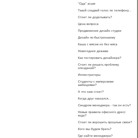
"Ода" аське
Такой сладкий голос по телефону...
Стоит ли доделывать?
Цена вопроса
Продвижение дизайн студии
Дизайн по-быстренькому
Каша с мясом но без мяса
Новогоднее дежавю
Как тестировать дизайнера?
Стоит ли решать проблему
опозданий?
Иллюстраторы
Студенты с имперскими
амбициями?
А что нам стоит?
Когда друг оказался...
Синдром менеджера - так он есть?
Новые правила офисного дресс
кода?
Стоит ли ворошить прошлые связи?
Кого мы будем брать?
Где найти менеджера?