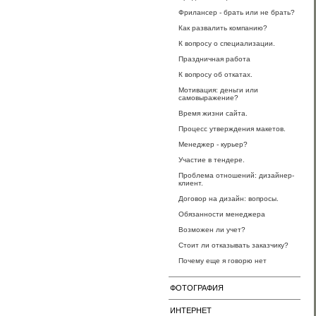
Фрилансер - брать или не брать?
Как развалить компанию?
К вопросу о специализации.
Праздничная работа
К вопросу об откатах.
Мотивация: деньги или
самовыражение?
Время жизни сайта.
Процесс утверждения макетов.
Менеджер - курьер?
Участие в тендере.
Проблема отношений: дизайнер-
клиент.
Договор на дизайн: вопросы.
Обязанности менеджера
Возможен ли учет?
Стоит ли отказывать заказчику?
Почему еще я говорю нет
ФОТОГРАФИЯ
ИНТЕРНЕТ