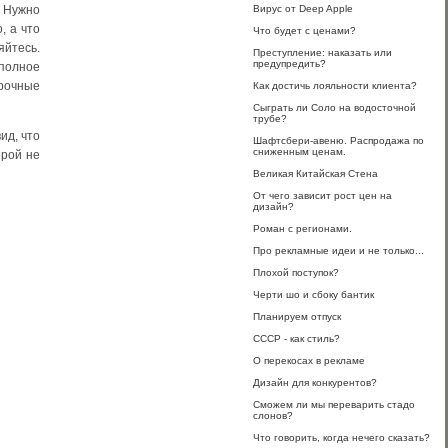
Вирус от Deep Apple
. Нужно
, а что
Что будет с ценами?
яйтесь.
Преступление: наказать или
предупредить?
полное
срочные
Как достичь лояльности клиента?
Сыграть ли Соло на водосточной
трубе?
ид, что
Шафтсбери-авеню. Распродажа по
сниженным ценам.
орой не
Великая Китайская Стена
От чего зависит рост цен на
дизайн?
Роман с регионами.
Про рекламные идеи и не только...
Плохой поступок?
Черти шо и сбоку бантик
Планируем отпуск
СССР - как стиль?
О перекосах в рекламе
Дизайн для конкурентов?
Сможем ли мы переварить стадо
слонов?
Что говорить, когда нечего сказать?