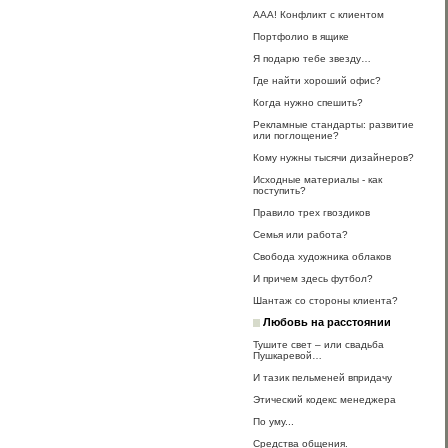
ААА! Конфликт с клиентом
Портфолио в ящике
Я подарю тебе звезду…
Где найти хороший офис?
Когда нужно спешить?
Рекламные стандарты: развитие
или поглощение?
Кому нужны тысячи дизайнеров?
Исходные материалы - как
поступить?
Правило трех гвоздиков
Семья или работа?
Свобода художника облаков
И причем здесь футбол?
Шантаж со стороны клиента?
Любовь на расстоянии
Тушите свет – или свадьба
Пушкаревой…
И тазик пельменей впридачу
Этический кодекс менеджера
По уму...
Средства общения.