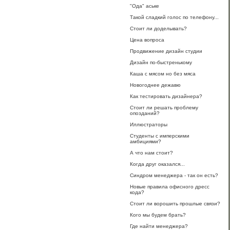
"Ода" аське
Такой сладкий голос по телефону...
Стоит ли доделывать?
Цена вопроса
Продвижение дизайн студии
Дизайн по-быстренькому
Каша с мясом но без мяса
Новогоднее дежавю
Как тестировать дизайнера?
Стоит ли решать проблему
опозданий?
Иллюстраторы
Студенты с имперскими
амбициями?
А что нам стоит?
Когда друг оказался...
Синдром менеджера - так он есть?
Новые правила офисного дресс
кода?
Стоит ли ворошить прошлые связи?
Кого мы будем брать?
Где найти менеджера?