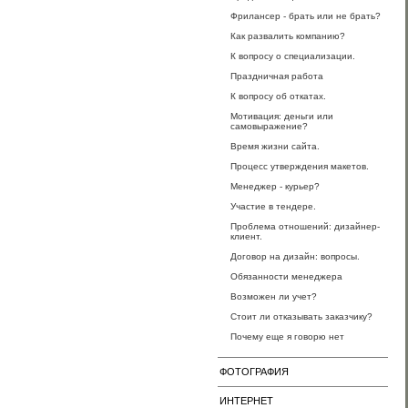
Фрилансер - брать или не брать?
Как развалить компанию?
К вопросу о специализации.
Праздничная работа
К вопросу об откатах.
Мотивация: деньги или
самовыражение?
Время жизни сайта.
Процесс утверждения макетов.
Менеджер - курьер?
Участие в тендере.
Проблема отношений: дизайнер-
клиент.
Договор на дизайн: вопросы.
Обязанности менеджера
Возможен ли учет?
Стоит ли отказывать заказчику?
Почему еще я говорю нет
ФОТОГРАФИЯ
ИНТЕРНЕТ