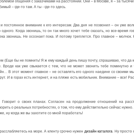
облемой общения с заказчиками на расстоянии. Они – в Москве, я – за тысячи
мый – где-то там. А ты - где-то здесь.
 и постоянное внимание к его интересам. Два дня не позвонил – он уже вол
 одного. Когда звонишь, то он так много хочет тебе сказать, но все-время го
ека звонишь. Не осознает пока. И потому треплется. Про главное – молчок. 
м (Еще бы не помнить! Я ж ему каждый день пишу почту, спрашиваю, что да к
е. Вроде как уже свыкается с тем, что не может звонить тебе поминутно и
айн… В этот момент главное – не оставлять его одного наедине со своими м
ут. И в горах есть интернет, и на пляже есть мобильник. Внимание – все! Ра
у. Говорит о своих планах. Согласен на продолжение отношений на расс
ворить о реальных потребностях, о том, что ему действительно сейчас нужно. 
 же, ну когда же вы захотите со мной поработать!
расслабляетесь на море. А кленту срочно нужен
дизайн каталога
. Ну просто 