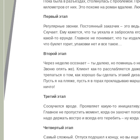
Пока была в разъездах, столкнулась с проблемой. Пр
километров от них. Это похоже на роман вдалеке. Люби
Первый этап
Регулярные звонки. Постоянный заказчик – это ведь
Скучает. Ему кажется, что ты уехала и забросила его
какой-то ерунде. Главное не понимает, что ты издал
что буклет горит, упаковки нет и все такое…
Второй этап
Через неделю осознает – ты далеко, но помнишь о не
Звоню опять же). Клиент как-то расслабляется даж
трепаться о том, как хорошо бы сделать этакий диз
Пусть я на пляже, пусть я в горах прокладываю маршр
ничто!
Третий этап
Соскучился вроде. Проявляет какую-то инициатив
Главное не пропустить момент, когда он захочет пого
надо держать востро и всегда его теребить – ну когда
Четвертый этап
Самый сложный. Отпуск подошел к концу, но вы еще 