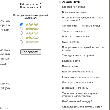
ОБЩИЕ ТЕМЫ
Рэйтинг статьи:
0
Креатив или образ
Проголосовали:
0
Время инициативных
Пожалуйста оцените данный
Раздолбайская дисциплина — как
материал:
это возможно?
нуется.
ворит о
Арт проекты — не только повод
Ну там,
Так хоть согреемся...
Работа с претензиями
Сухой остаток
Приоритеты: кто первый встал того
ак мол.
и тапки?
 часами
Там, где кончаются правки
ыслями.
Болезни роста
сходы –
Пышки ремикс
Есть ли свобода на блоге?
Когда чужое становится своим...
Институт прописки - forever?
тоянии.
Тут ухо
Инновации - кто кого?
Так зачем он оказался нужен -
художник-иллюстратор?
Необъявленный тендер?
Стабильность или актуальность?
сил нет