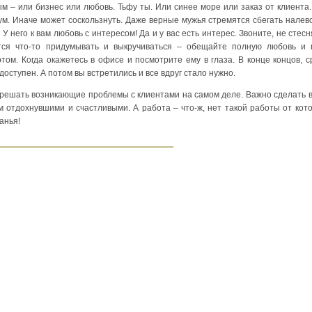
м – или бизнес или любовь. Тьфу ты. Или синее море или заказ от клиента
м. Иначе может соскользнуть. Даже верные мужья стремятся сбегать налево
 У него к вам любовь с интересом! Да и у вас есть интерес. Звоните, не стесн
тся что-то придумывать и выкручиваться – обещайте полную любовь и 
том. Когда окажетесь в офисе и посмотрите ему в глаза. В конце концов, 
доступен. А потом вы встретились и все вдруг стало нужно.
 решать возникающие проблемы с клиентами на самом деле. Важно сделать в
 отдохнувшими и счастливыми. А работа – что-ж, нет такой работы от кот
анья!