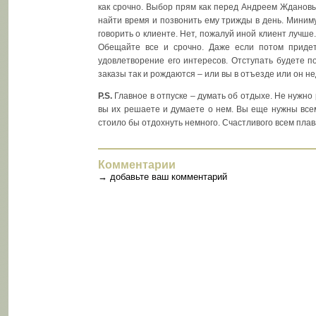
как срочно. Выбор прям как перед Андреем Ждановы
найти время и позвонить ему трижды в день. Миниму
говорить о клиенте. Нет, пожалуй иной клиент лучше.
Обещайте все и срочно. Даже если потом приде
удовлетворение его интересов. Отступать будете по
заказы так и рождаются – или вы в отъезде или он не
P.S.
Главное в отпуске – думать об отдыхе. Не нужно
вы их решаете и думаете о нем. Вы еще нужны всем
стоило бы отдохнуть немного. Счастливого всем плав
Комментарии
→
добавьте ваш комментарий