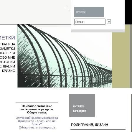
МЕТКИ
СТРАНИЦА
ЗАМЕТКИ
ГАЛЕРЕЯ
ОБО МНЕ
ИСТОРИИ
МЕНДАЦИИ
КРИЗИС
Наиболее читаемые
материалы в разделе
Общие темы
:
Этический кодекс менеджера
Фрилансер - брать или не
брать?
ПОЛИГРАФИЯ, ДИЗАЙН
Обязанности менеджера