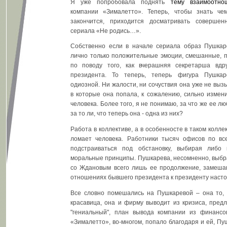
Я уже попробовала поднять
тему взаимоотно
компании «Зималетто». Теперь, чтобы знать че
закончится, приходится досматривать соверше
сериала «Не родись…».
Собственно если в начале сериала образ Пушка
лично только положительные эмоции, смешанные, п
по поводу того, как вчерашняя секретарша вдр
президента. То теперь, теперь фигура Пушка
одиозной. Ни жалости, ни сочуствия она уже не выз
в которые она попала, к сожалению, сильно измени
человека. Более того, я не понимаю, за что же ее л
за то ли, что теперь она - одна из них?
Работа в коллективе, а в особенносте в таком колле
ломает человека. Работники тысяч офисов по в
подстраиваться под обстановку, выбирая либо 
моральные принципы. Пушкарева, несомненно, выбра
со Ждановым всего лишь ее продолжение, замеш
отношениях бывшего президента к президенту наст
Все словно помешались на Пушкаревой – она то, 
красавица, она и фирму выводит из кризиса, пред
"гениальный", план вывода компании из финанс
«Зималетто», во-многом, попало благодаря и ей, Пу