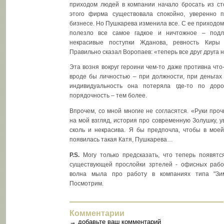
приходом людей в компании начало бросать из ст
этого фирма существовала спокойно, уверенно 
бизнесе. Но Пушкарева изменила все. С ее приходо
полезло все самое гадкое и ничтожное – подл
некрасивые поступки Жданова, ревность Киры
Правильно сказал Воропаев: «теперь все друг друга
Эта возня вокруг героини чем-то даже противна что
вроде бы личностью – при должности, при деньгах 
индивидуальность она потеряла где-то по дор
порядочность – тем более.
Впрочем, со мной многие не согласятся. «Руки проч
на мой взгляд, история про современную Золушку, у
сколь и некрасива. Я бы предпочла, чтобы в моей
появилась такая Катя, Пушкарева…
P.S.
Могу только предсказать, что теперь появят
существующей прослойки зртелей - офисных рабо
волна мыла про работу в компаниях типа "Зима
Посмотрим.
Комментарии
→
добавьте ваш комментарий