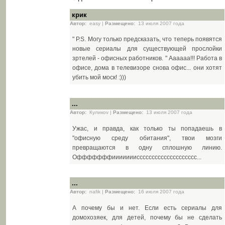
крик
Автор:
easy |
Размещено:
13 июля 2007 года
" P.S. Могу только предсказать, что теперь появятся
новые сериалы для существующей прослойки
зртелей - офисных работников. " Аааааа!!! Работа в
офисе, дома в телевизоре снова офис... они хотят
убить мой моск! :)))
...
Автор:
Куликоv |
Размещено:
13 июля 2007 года
Ужас, и правда, как только ты попадаешь в
"офисную среду обитания", твои мозги
превращаются в одну сплошную линию.
Офффффффииииииисссссссссссссссссссс...
...
Автор:
nafik |
Размещено:
16 июля 2007 года
А почему бы и нет. Если есть сериалы для
домохозяек, для детей, почему бы не сделать