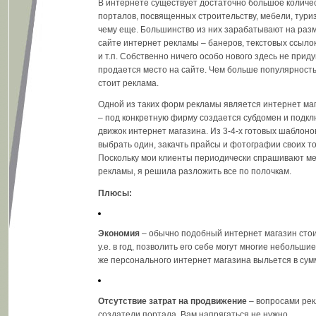
В интернете существует достаточно большое количе
порталов, посвященных строительству, мебели, туриз
чему еще. Большинство из них зарабатывают на раз
сайте интернет рекламы – банеров, текстовых ссылок
и т.п. Собственно ничего особо нового здесь не приду
продается место на сайте. Чем больше популярность
стоит реклама.
Одной из таких форм рекламы является интернет маг
– под конкретную фирму создается субдомен и подк
движок интернет магазина. Из 3-4-х готовых шаблон
выбрать один, закачть прайсы и фотографии своих то
Поскольку мои клиенты периодически спрашивают ме
рекламы, я решила разложить все по полочкам.
Плюсы:
Экономия
– обычно подобный интернет магазин стои
y.e. в год, позволить его себе могут многие небольш
же персонального интернет магазина выльется в сумм
Отсутствие затрат на продвижение
– вопросами ре
создатели портала. Вам напрягаться не нужно.