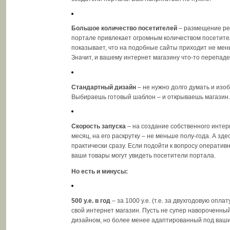
Большое количество посетителей
– размещение ре
портале привлекает огромным количеством посетите
показывает, что на подобные сайты приходит не мень
Значит, и вашему интернет магазину что-то перепаде
Стандартный дизайн
– не нужно долго думать и изо
Выбираешь готовый шаблон – и открываешь магазин.
Скорость запуска
– на создание собственного интер
месяц, на его раскрутку – не меньше полу-года. А зд
практически сразу. Если подойти к вопросу оператив
ваши товары могут увидеть посетители портала.
Но есть и минусы:
500 y.e. в год
– за 1000 y.e. (т.е. за двухгодовую опла
свой интернет магазин. Пусть не супер навороченный,
дизайном, но более менее адаптированный под ваши