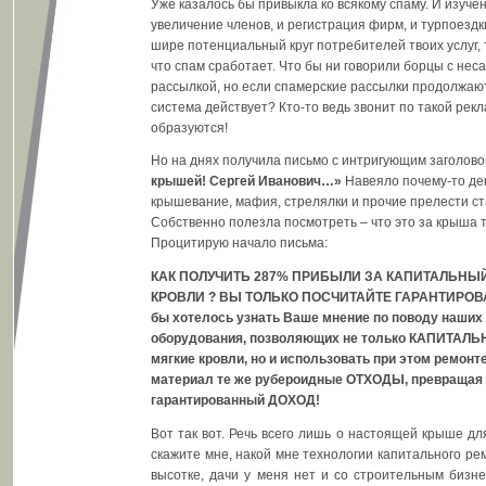
Уже казалось бы привыкла ко всякому спаму. И изучен
увеличение членов, и регистрация фирм, и турпоездк
шире потенциальный круг потребителей твоих услуг,
что спам сработает. Что бы ни говорили борцы с не
рассылкой, но если спамерские рассылки продолжаютс
система действует? Кто-то ведь звонит по такой рекл
образуются!
Но на днях получила письмо с интригующим заголово
крышей! Сергей Иванович…»
Навеяло почему-то де
крышевание, мафия, стрелялки и прочие прелести с
Собственно полезла посмотреть – что это за крыша 
Процитирую начало письма:
КАК ПОЛУЧИТЬ 287% ПРИБЫЛИ ЗА КАПИТАЛЬНЫ
КРОВЛИ ? ВЫ ТОЛЬКО ПОСЧИТАЙТЕ ГАРАНТИРОВ
бы хотелось узнать Ваше мнение по поводу наших 
оборудования, позволяющих не только КАПИТАЛЬ
мягкие кровли, но и использовать при этом ремо
материал те же рубероидные ОТХОДЫ, превращая 
гарантированный ДОХОД!
Вот так вот. Речь всего лишь о настоящей крыше дл
скажите мне, накой мне технологии капитального ре
высотке, дачи у меня нет и со строительным бизне