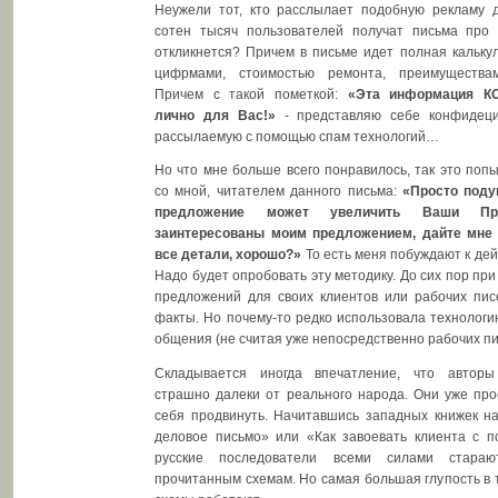
Неужели тот, кто расслылает подобную рекламу д
сотен тысяч пользователей получат письма про 
откликнется? Причем в письме идет полная калькул
цифрмами, стоимостью ремонта, преимущества
Причем с такой пометкой:
«Эта информация 
лично для Вас!»
- представляю себе конфидец
рассылаемую с помощью спам технологий…
Но что мне больше всего понравилось, так это попы
со мной, читателем данного письма:
«Просто поду
предложение может увеличить Ваши П
заинтересованы моим предложением, дайте мне 
все детали, хорошо?»
То есть меня побуждают к де
Надо будет опробовать эту методику. До сих пор пр
предложений для своих клиентов или рабочих пис
факты. Но почему-то редко использовала технолог
общения (не считая уже непосредственно рабочих пи
Складывается иногда впечатление, что автор
страшно далеки от реального народа. Они уже про
себя продвинуть. Начитавшись западных книжек на
деловое письмо» или «Как завоевать клиента с 
русские последователи всеми силами стараю
прочитанным схемам. Но самая большая глупость в т