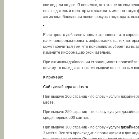
вас недели на две. Я понимаю, что это не он сам реши
его создатель и креатор мог заложить именно такую
активном обновлении нового ресурса подождать пока
Если просто добавлять новые страницы – это хорошо
начинаем редактировать информацию на тех, которые
может кончиться тем, что поисковик их уберет из выда
измените информацию окончательно.
При активном добавлении страниц может произойти т
почему-то выкидывает вас из выдачи по основным в
К примеру:
Сайт дизайнера aedus.ru
При выдаче 200 страниц - по слову «услуги дизайнер
месте.
При выдаче 250 страниц – по слову «услуги дизайнер
среди первых 500 сайтов.
При выдаче 300 страниц - по слову
«услуги дизайнер
3 месте. Все это происходит с промежутком в две неде
пропадает из выдачи Яндекса на неделю по неясным