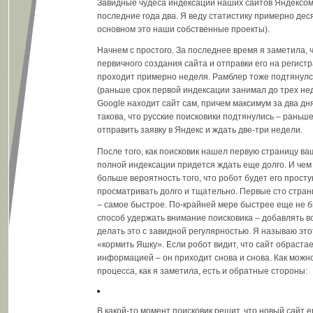
Завидные чудеса индексации наших сайтов Яндексо
последние года два. Я веду статистику примерно деся
основном это наши собственные проекты).
Начнем с простого. За последнее время я заметила, 
первичного создания сайта и отправки его на регист
проходит примерно неделя. Рамблер тоже подтянулс
(раньше срок первой индексации занимал до трех неде
Google находит сайт сам, причем максимум за два д
такова, что русские поисковики подтянулись – раньш
отправить заявку в Яндекс и ждать две-три недели.
После того, как поисковик нашел первую страницу ваш
полной индексации придется ждать еще долго. И чем
больше вероятность того, что робот будет его просту
просматривать долго и тщательно. Первые сто стран
– самое быстрое. По-крайней мере быстрее еще не 
способ удержать внимание поисковика – добавлять в
делать это с завидной регулярностью. Я называю это
«кормить Яшку». Если робот видит, что сайт обраста
информацией – он приходит снова и снова. Как можно
процесса, как я заметила, есть и обратные стороны:
В какой-то момент поисковик решит, что новый сайт е