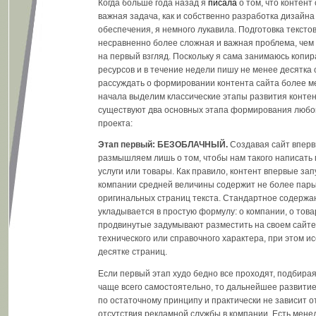
Когда больше года назад я
писала
о том, что контент 
важная задача, как и собственно разработка дизайна
обеспечения, я немного лукавила. Подготовка текстов
несравненно более сложная и важная проблема, чем 
на первый взгляд. Поскольку я сама занимаюсь копир
ресурсов и в течение недели пишу не менее десятка с
рассуждать о формировании контента сайта более м
начала выделим классические этапы развития контен
существуют два основных этапа формирования любо
проекта:
Этап первый: БЕЗОБЛАЧНЫЙ.
Создавая сайт вперв
размышляем лишь о том, чтобы нам такого написать
услуги или товары. Как правило, контент впервые за
компании средней величины содержит не более пары
оригинальных страниц текста. Стандартное содержа
укладывается в простую формулу: о компании, о товар
продвинутые задумывают разместить на своем сайт
технического или справочного характера, при этом и
десятке страниц.
Если первый этап худо бедно все проходят, подбирая
чаще всего самостоятельно, то дальнейшее развити
по остаточному принципу и практически не зависит о
отсутствия рекламной службы в компании. Есть мене