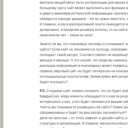
миллион вещей могут быть интересными для ваших п
большому счету сайт может выполнять все функции 
и давать максимум интересной информации, причем в
обойдется гораздо дешевле – ее не нужно верстать, 
И главное, если в корпоративной газете приходится
дозировано, в пределах размера полосы, то на сайте
практически нет – пиши не хочу!
Знаете ли вы, что поисковые системы отслеживают ч
сайта? Если сайт не обновляется полгода, поисковик
посещает такой ресурс. Соответственно он индексир
меньше и меньше. А это значит, что когда вы наконец
реальная информация в поисковиках может появитьс
главное, мертвый сайт не будет интересен ни поиско
потенциальным посетителям. Зачем нужен веб ресурс,
будет посещать?
P.S.
Создавая сайт, наивно полагать, что он будет раб
Каждый раз, когда клиенты обращаются к нам за разр
интересуюсь у них, а кто будет заниматься вашим са
тексты вы планируете размещать на сайте? Какие р
сформированы и будет ли ваш ресурс расширяться?
деле не простые – от этого зависит и дизайн сайта, и
структура и организация. И главное, жизнеспособнос