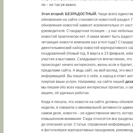
ли – не так уж важно.
Этап второй: БЕЗРАДОСТНЫЙ.
Чаще всего единств
обновления на сайте становится новостной раздел.
обновления новостей зависит исключительно от нас
руководителя. Стандартная позиция – у нас неболь
новостей практически нет. А какая может быть радост
читающих новости компании раз в пол года? Станда
джентельменский набор новостей корпоративного сай
поздравлений (Новый год, 8 марта и 23 февраля, юб
участия в выставках. Складывается впечатление, что
происходит ничего интересного, жизнь если и бурлит, 
пределами сайта. А ведь сайт, на мой взгляд, это ме
информацией. Вы пишете о себе, а народ в ответ акт
покупая ваши услуги. Например, на сайте нашей
диза
мы пишем обо всех наших интересных проектах, о ск
акциях, об удачных работах.
Когда я писала, что новости на сайте должны обновля
неделю, я говорила о минимальной активности админ
самом деле, новости – не единственное место, котор
повышенном внимании. Сюда относятся все разделы 
до описания услуг. Статьи, справочная информация
и фотогалерея корпоративных праздников, рекоменд