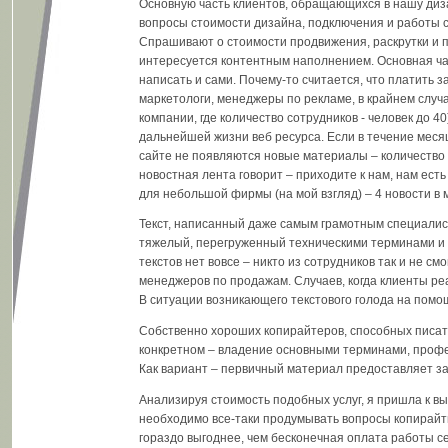
Основную часть клиентов, обращающихся в нашу диза
вопросы стоимости дизайна, подключения и работы 
Спрашивают о стоимости продвижения, раскрутки и п
интересуется контентным наполнением. Основная част
написать и сами. Почему-то считается, что платить з
маркетологи, менеджеры по рекламе, в крайнем случа
компании, где количество сотрудников - человек до 4
дальнейшей жизни веб ресурса. Если в течение месяц
сайте не появляются новые материалы – количество
новостная лента говорит – приходите к нам, нам ес
для небольшой фирмы (на мой взгляд) – 4 новости в 
Текст, написанный даже самым грамотным специалист
тяжелый, перегруженный техническими терминами и пр
текстов нет вовсе – никто из сотрудников так и не см
менеджеров по продажам. Случаев, когда клиенты ре
В ситуации возникающего текстового голода на помо
Собственно хороших копирайтеров, способных писать
конкретном – владение основными терминами, профе
Как вариант – первичный материал предоставляет зак
Анализируя стоимость подобных услуг, я пришла к вы
необходимо все-таки продумывать вопросы копирайти
гораздо выгоднее, чем бесконечная оплата работы с