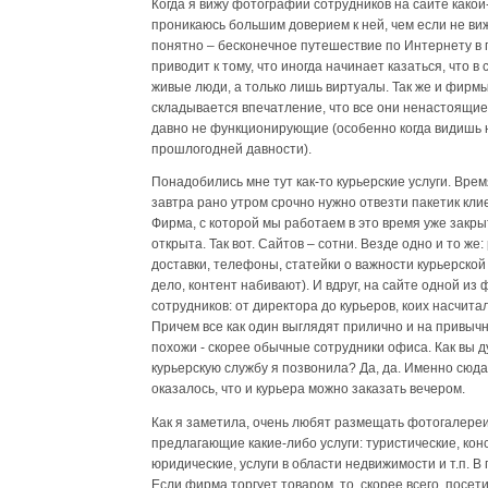
Когда я вижу фотографии сотрудников на сайте какой
проникаюсь большим доверием к ней, чем если не виж
понятно – бесконечное путешествие по Интернету в
приводит к тому, что иногда начинает казаться, что в
живые люди, а только лишь виртуалы. Так же и фирм
складывается впечатление, что все они ненастоящие
давно не функционирующие (особенно когда видишь 
прошлогодней давности).
Понадобились мне тут как-то курьерские услуги. Врем
завтра рано утром срочно нужно отвезти пакетик клие
Фирма, с которой мы работаем в это время уже закры
открыта. Так вот. Сайтов – сотни. Везде одно и то же
доставки, телефоны, статейки о важности курьерско
дело, контент набивают). И вдруг, на сайте одной и
сотрудников: от директора до курьеров, коих насчита
Причем все как один выглядят прилично и на привычн
похожи - скорее обычные сотрудники офиса. Как вы д
курьерскую службу я позвонила? Да, да. Именно сюда.
оказалось, что и курьера можно заказать вечером.
Как я заметила, очень любят размещать фотогалере
предлагающие какие-либо услуги: туристические, кон
юридические, услуги в области недвижимости и т.п. В
Если фирма торгует товаром, то, скорее всего, посет