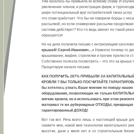
Уже казалось бы привыкла ко всякому спаму. И изучен
увеличение членов, и регистрация фирм, и турпоездк
шире потенциальный круг потребителей твоих услуг,
что спам сработает. Что бы ни говорили борцы с не
рассылкой, но если спамерские рассылки продолжаютс
система действует? Кто-то ведь звонит по такой рекл
образуются!
Но на днях получила письмо с интригующим заголово
крышей! Сергей Иванович…»
Навеяло почему-то де
крышевание, мафия, стрелялки и прочие прелести с
Собственно полезла посмотреть – что это за крыша 
Процитирую начало письма:
КАК ПОЛУЧИТЬ 287% ПРИБЫЛИ ЗА КАПИТАЛЬНЫ
КРОВЛИ ? ВЫ ТОЛЬКО ПОСЧИТАЙТЕ ГАРАНТИРОВ
бы хотелось узнать Ваше мнение по поводу наших 
оборудования, позволяющих не только КАПИТАЛЬ
мягкие кровли, но и использовать при этом ремо
материал те же рубероидные ОТХОДЫ, превращая 
гарантированный ДОХОД!
Вот так вот. Речь всего лишь о настоящей крыше дл
скажите мне, накой мне технологии капитального ре
высотке, дачи у меня нет и со строительным бизне