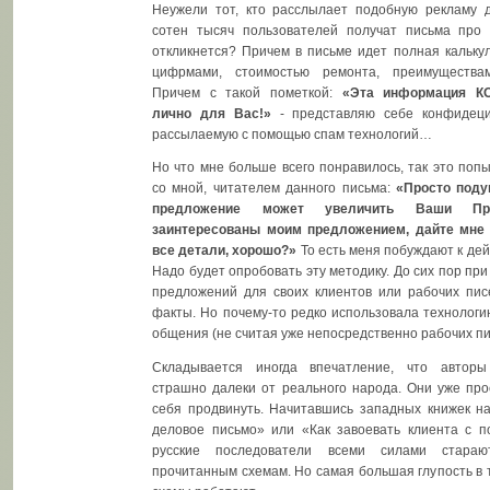
Неужели тот, кто расслылает подобную рекламу д
сотен тысяч пользователей получат письма про 
откликнется? Причем в письме идет полная калькул
цифрмами, стоимостью ремонта, преимущества
Причем с такой пометкой:
«Эта информация 
лично для Вас!»
- представляю себе конфидец
рассылаемую с помощью спам технологий…
Но что мне больше всего понравилось, так это попы
со мной, читателем данного письма:
«Просто поду
предложение может увеличить Ваши П
заинтересованы моим предложением, дайте мне 
все детали, хорошо?»
То есть меня побуждают к де
Надо будет опробовать эту методику. До сих пор пр
предложений для своих клиентов или рабочих пис
факты. Но почему-то редко использовала технолог
общения (не считая уже непосредственно рабочих пи
Складывается иногда впечатление, что автор
страшно далеки от реального народа. Они уже про
себя продвинуть. Начитавшись западных книжек на
деловое письмо» или «Как завоевать клиента с 
русские последователи всеми силами стараю
прочитанным схемам. Но самая большая глупость в т