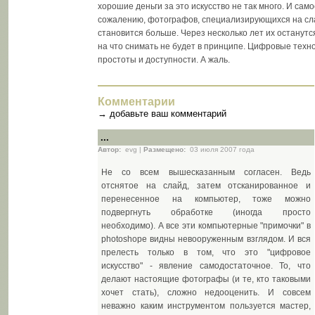
хорошие деньги за это искусство не так много. И само
сожалению, фотографов, специализирующихся на сла
становится больше. Через несколько лет их останут
на что снимать не будет в принципе. Цифровые техно
простоты и доступности. А жаль.
Комментарии
→
добавьте ваш комментарий
...
Автор:
evg |
Размещено:
03 июля 2007 года
Не со всем вышесказанным согласен. Ведь
отснятое на слайд, затем отсканированное и
перенесенное на компьютер, тоже можно
подвергнуть обработке (иногда просто
необходимо). А все эти компьютерные "примочки" в
photoshope видны невооруженным взглядом. И вся
прелесть только в том, что это "цифровое
искусство" - явление самодостаточное. То, что
делают настоящие фотографы (и те, кто таковыми
хочет стать), сложно недооценить. И совсем
неважно каким инструментом пользуется мастер,