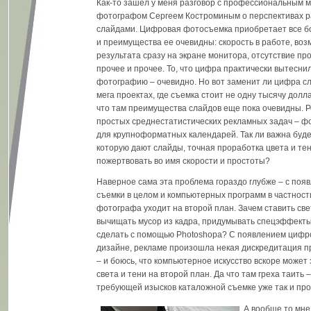
Как-то зашел у меня разговор с профессиональным 
фотографом Сергеем Костроминым о перспективах 
слайдами. Цифровая фотосъемка приобретает все 
и преимущества ее очевидны: скорость в работе, во
результата сразу на экране монитора, отсутствие пр
прочее и прочее. То, что цифра практически вытесн
фотографию – очевидно. Но вот заменит ли цифра сл
мега проектах, где съемка стоит не одну тысячу долл
что там преимущества слайдов еще пока очевидны. 
простых среднестатистических рекламных задач – ф
для крупноформатных календарей. Так ли важна буде
которую дают слайды, точная проработка цвета и те
пожертвовать во имя скорости и простоты?
Наверное сама эта проблема гораздо глубже – с по
съемки в целом и компьютерных программ в частнос
фотографа уходит на второй план. Зачем ставить свет
вычищать мусор из кадра, придумывать спецэффекты,
сделать с помощью Photoshopа? С появлением цифр
дизайне, рекламе произошла некая дискредитация 
– и боюсь, что компьютерное искусство вскоре может 
света и тени на второй план. Да что там греха таить –
требующей изысков каталожной съемке уже так и пр
А вообще то мне