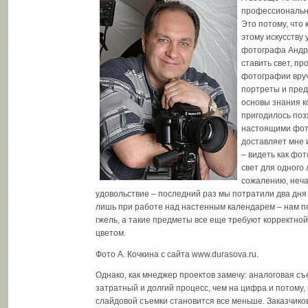
профессиональ
Это потому, что 
этому искусству
фотографа Андре
ставить свет, пр
фотографии вру
портреты и пред
основы знания к
пригодилось поз
настоящими фот
доставляет мне
– видеть как фо
свет для одного
сожалению, неча
удовольствие – последний раз мы потратили два дня
лишь при работе над настенным календарем – нам п
гжель, а такие предметы все еще требуют корректной
цветом.
Фото А. Кочкина с сайта www.durasova.ru.
Однако, как мнеджер проектов замечу: аналоговая съ
затратный и долгий процесс, чем на цифра и потому,
слайдовой съемки становится все меньше. Заказчиков