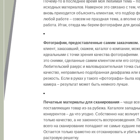
Почему-то в последнее время моя любимая тема – по
исходных материалов. Наверное это связано с тем, ч
вновь приходится объяснять клиентам, что подбор ф
любой работе – совсем не праздная тема, а вполне 
работа. Итак, откуда мы берем фотографии для диза
Фотографии, предоставленные самим заказчиком.
клиент, заказавший, скажем, каталог о компании, мож
идеальными с точки зрения качества фотографиями. 
это снимки, сделанные самим клиентом или его сотр
Любительский ракурс и маловыразительная точка съ
качество, неправильно подобранная диафрагма или 
резкость. Если в руках у такого «фотографа» была 
камера – результат может быть немного лучше.
Печатные материалы для сканирования
– чаще все
поставляющих товар из-за рубежа. Каталоги западны
конкурентов – да что угодно. Собственно нас волнует
только качество, а не законность воспроизведения. П
всего на сканирование попадают не самые худшие п
Остается только грамотно их отсканировать и убить 
растровую решетку.