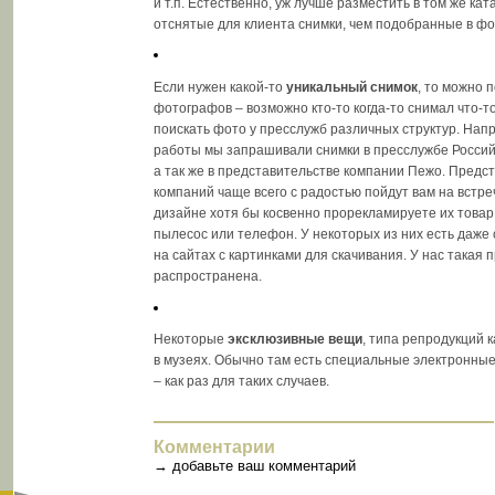
и т.п. Естественно, уж лучше разместить в том же ка
отснятые для клиента снимки, чем подобранные в фо
Если нужен какой-то
уникальный снимок
, то можно 
фотографов – возможно кто-то когда-то снимал что-
поискать фото у пресслужб различных структур. Нап
работы мы запрашивали снимки в пресслужбе Россий
а так же в представительстве компании Пежо. Предс
компаний чаще всего с радостью пойдут вам на встреч
дизайне хотя бы косвенно прорекламируете их товар
пылесос или телефон. У некоторых из них есть даж
на сайтах с картинками для скачивания. У нас такая 
распространена.
Некоторые
эксклюзивные вещи
, типа репродукций 
в музеях. Обычно там есть специальные электронные
– как раз для таких случаев.
Комментарии
→
добавьте ваш комментарий