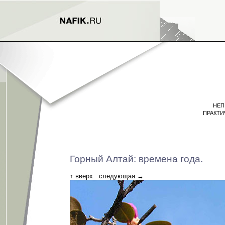
НЕП
ПРАКТИ
Горный Алтай: времена года.
↑
вверх
следующая
→