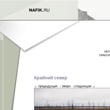
НЕП
ПРАКТИ
Крайний север
←
предыдущая
↑
вверх
следующая
→