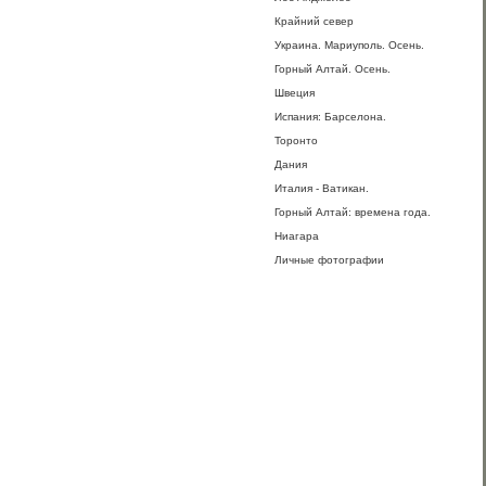
Крайний север
Украина. Мариуполь. Осень.
Горный Алтай. Осень.
Швеция
Испания: Барселона.
Торонто
Дания
Италия - Ватикан.
Горный Алтай: времена года.
Ниагара
Личные фотографии