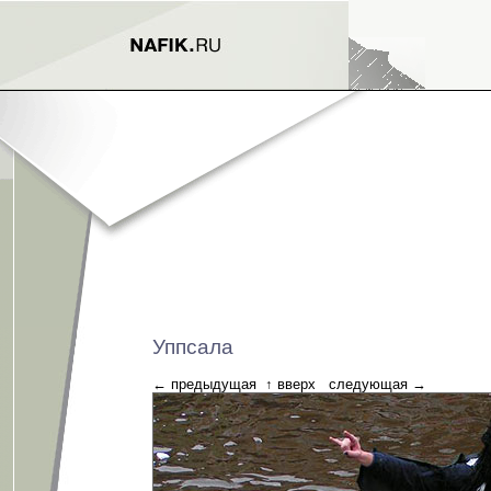
Уппсала
←
предыдущая
↑
вверх
следующая
→